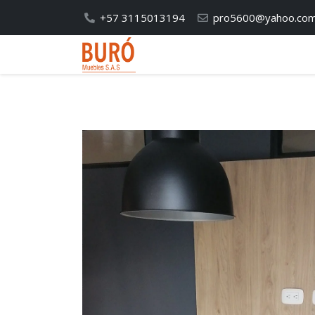
+57 3115013194
pro5600@yahoo.co