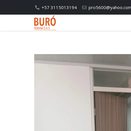
+57 3115013194
pro5600@yahoo.co