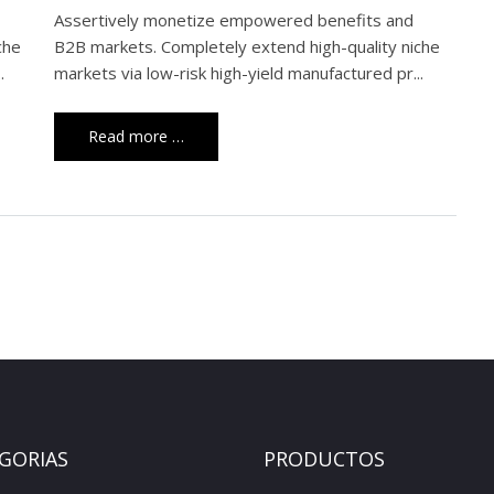
Assertively monetize empowered benefits and
che
B2B markets. Completely extend high-quality niche
.
markets via low-risk high-yield manufactured pr...
Read more …
GORIAS
PRODUCTOS