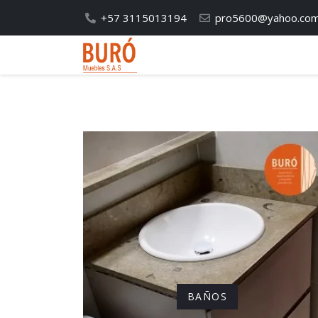
+57 3115013194
pro5600@yahoo.co
BAÑOS